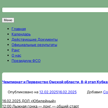
Перейти
к
Федерация спортивного ориентирования Омской области
Спортивное ориентирование в Омске, результаты соревно
содержимому
Меню
Главная
Календарь
Действующие Документы
Официальные результаты
Ранг
О нас
Президиум ФСО
Чемпионат и Первенство Омской области, 8-й этап Кубк
Опубликовано на
12.02.2025
16.02.2025
Добавил
Со
16.02.2025 ДОЛ «Юбилейный»
12:00 Лыжная гонка — лонг — общий старт