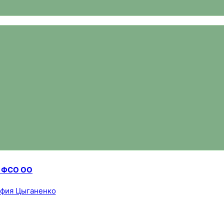
ваний, новости спортивного ориентирования, официальный 
а ФСО ОО
фия Цыганенко