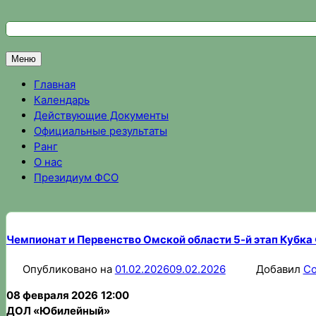
Перейти
к
Федерация спортивного ориентирования Омской области
Спортивное ориентирование в Омске, результаты соревно
содержимому
Меню
Главная
Календарь
Действующие Документы
Официальные результаты
Ранг
О нас
Президиум ФСО
Чемпионат и Первенство Омской области 5-й этап Кубк
Опубликовано на
01.02.2026
09.02.2026
Добавил
Со
08 февраля 2026
12:00
ДОЛ «Юбилейный»