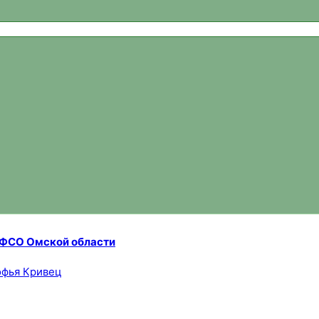
ваний, новости спортивного ориентирования, официальный 
а ФСО Омской области
фья Кривец