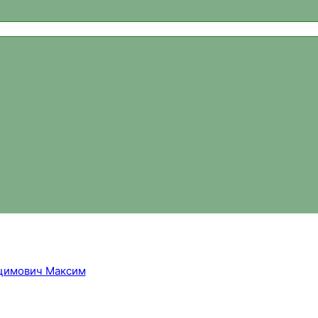
ваний, новости спортивного ориентирования, официальный 
цимович Максим