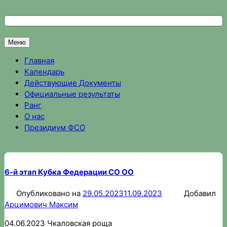
Перейти
к
Федерация спортивного ориентирования Омской области
Спортивное ориентирование в Омске, результаты соревно
содержимому
Меню
Главная
Календарь
Действующие Документы
Официальные результаты
Ранг
О нас
Президиум ФСО
6-й этап Кубка Федерации СО ОО
Опубликовано на
29.05.2023
11.09.2023
Добавил
Арцимович Максим
04.06.2023 Чкаловская роща