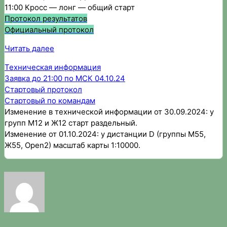
11:00 Кросс — лонг — общий старт
Протокол результатов
Официальный протокол
:
Читать далее
11-
Техническая информация
й
Заявка до 21:00 по МСК 04.10.24
этап
Стартовый протокол
Кубка
Стартовый по командам
ФСО
Изменение в технической информации от 30.09.2024: у
ОО
групп М12 и Ж12 старт раздельный.
Изменение от 01.10.2024: у дистанции D (группы М55,
Ж55, Open2) масштаб карты 1:10000.