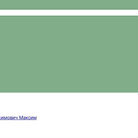
ваний, новости спортивного ориентирования, официальный 
цимович Максим