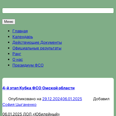
Перейти
к
Федерация спортивного ориентирования Омской области
Спортивное ориентирование в Омске, результаты соревно
содержимому
Меню
Главная
Календарь
Действующие Документы
Официальные результаты
Ранг
О нас
Президиум ФСО
4-й этап Кубка ФСО Омской области
Опубликовано на
29.12.2024
06.01.2025
Добавил
София Цыганенко
06.01.2025 ДОЛ «Юбилейный»