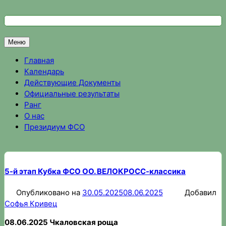
Перейти
к
Федерация спортивного ориентирования Омской области
Спортивное ориентирование в Омске, результаты соревно
содержимому
Меню
Главная
Календарь
Действующие Документы
Официальные результаты
Ранг
О нас
Президиум ФСО
5-й этап Кубка ФСО ОО. ВЕЛОКРОСС-классика
Опубликовано на
30.05.2025
08.06.2025
Добавил
Софья Кривец
08.06.2025 Чкаловская роща