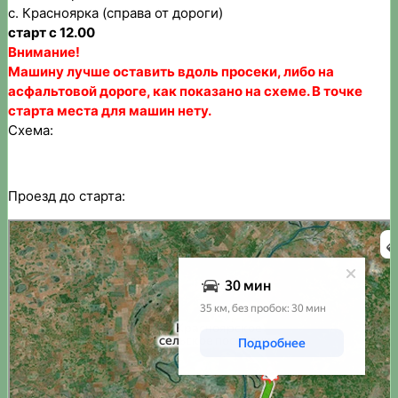
с. Красноярка (справа от дороги)
старт с 12.00
Внимание!
Машину лучше оставить вдоль просеки, либо на
асфальтовой дороге, как показано на схеме. В точке
старта места для машин нету.
Схема:
Проезд до старта:
Яндекс.Карты
Яндекс.Карты