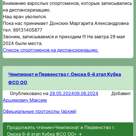
Вниманию взрослых спортсменов, которые записывались
на диспансеризацию.
Наш врач уволился.
Пока нас принимает Донских Маргарита Александровна
тел. 89131405877
Звоним, записываемся и приходим !!! На завтра 29 мая
2024 были места.
Список спортсменов на диспансеризацию.
Чемпионат и Первенство г. Омска 6-й этап Кубка
ФСО ОО
Опубликовано на
28.05.2024
09.06.2024
Добавил
Арцимович Максим
Официальные протоколы (архив)
Продолжить чтение
«Чемпионат и Первенство г.
Омска 6-й этап Кубка ФСО ОО»
→