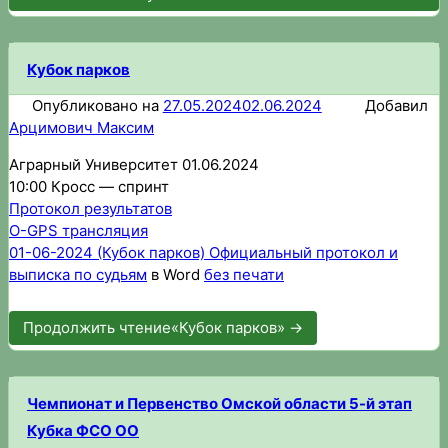
Кубок парков
Опубликовано на
27.05.2024
02.06.2024
Добавил
Арцимович Максим
Аграрный Университет 01.06.2024
10:00 Кросс — спринт
Протокол результатов
O-GPS трансляция
01-06-2024 (Кубок парков) Официальный протокол и
выписка по судьям
в Word
без печати
Продолжить чтение
«Кубок парков»
→
Чемпионат и Первенство Омской области 5-й этап
Кубка ФСО ОО