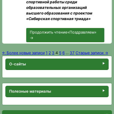
спортивной работы среди
образовательных организаций
высшего образования с проектом
«Сибирская спортивная триада»
Продолжить чтение
«Поздравляем»
→
← Более новые записи
1
2
3
4
5
6
…
37
Старые записи →
Пагинация
записей
О-сайты
Полезные материалы