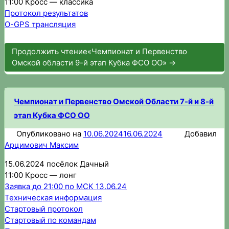
11:00 Кросс — классика
Протокол результатов
O-GPS трансляция
Продолжить чтение
«Чемпионат и Первенство
Омской области 9-й этап Кубка ФСО ОО»
→
Чемпионат и Первенство Омской Области 7-й и 8-й
этап Кубка ФСО ОО
Опубликовано на
10.06.2024
16.06.2024
Добавил
Арцимович Максим
15.06.2024 посёлок Дачный
11:00 Кросс — лонг
Заявка до 21:00 по МСК 13.06.24
Техническая информация
Стартовый протокол
Стартовый по командам