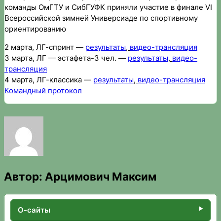
команды ОмГТУ и СибГУФК приняли участие в финале VI
Всероссийской зимней Универсиаде по спортивному
ориентированию
2 марта, ЛГ-спринт —
результаты
,
видео-трансляция
3 марта, ЛГ — эстафета-3 чел. —
результаты
,
видео-
трансляция
4 марта, ЛГ-классика —
результаты
,
видео-трансляция
Командный протокол
Автор:
Арцимович Максим
О-сайты