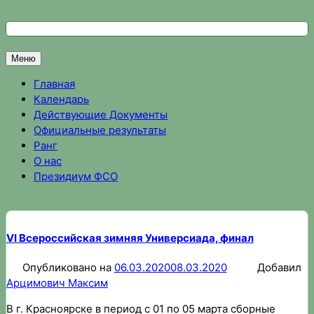
Перейти
к
Федерация спортивного ориентирования Омской области
Спортивное ориентирование в Омске, результаты соревно
содержимому
Меню
Главная
Календарь
Действующие Документы
Официальные результаты
Ранг
О нас
Президиум ФСО
VI Всероссийская зимняя Универсиада, финал
Опубликовано на
06.03.2020
08.03.2020
Добавил
Арцимович Максим
В г. Красноярске в период с 01 по 05 марта сборные