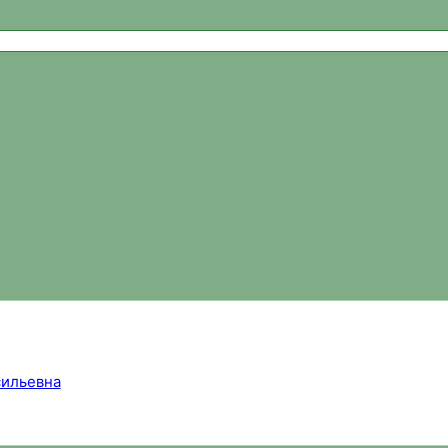
ваний, новости спортивного ориентирования, официальный 
ильевна