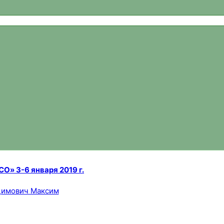
ваний, новости спортивного ориентирования, официальный 
О» 3-6 января 2019 г.
имович Максим