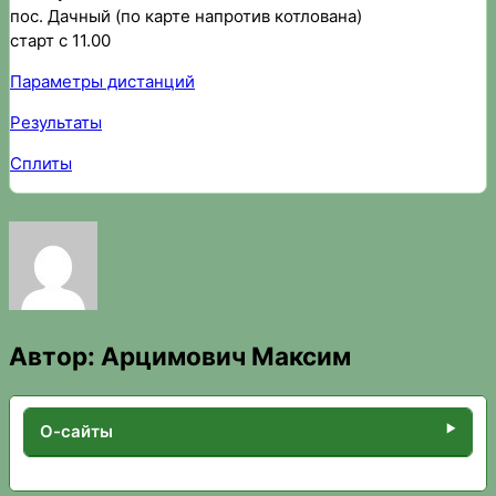
пос. Дачный (по карте напротив котлована)
старт с 11.00
Параметры дистанций
Р
езультаты
Сплиты
Автор:
Арцимович Максим
О-сайты