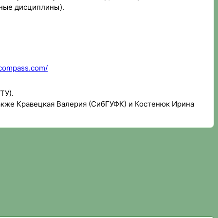
ные дисциплины).
icompass.com/
ТУ).
акже Кравецкая Валерия (СибГУФК) и Костенюк Ирина