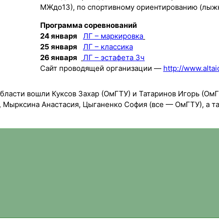
МЖдо13), по спортивному ориентированию (лыж
Программа соревнований
24 января
ЛГ – маркировка
25 января
ЛГ – классика
26 января
ЛГ – эстафета 3ч
Сайт проводящей организации —
http://www.alta
ласти вошли Куксов Захар (ОмГТУ) и Татаринов Игорь (ОмГ
 Мырксина Анастасия, Цыганенко София (все — ОмГТУ), а т