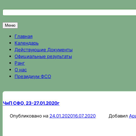
Перейти
к
Федерация спортивного ориентирования Омской области
Спортивное ориентирование в Омске, результаты соревно
содержимому
Меню
Главная
Календарь
Действующие Документы
Официальные результаты
Ранг
О нас
Президиум ФСО
ЧиП СФО, 23-27.01.2020г
Опубликовано на
24.01.2020
16.07.2020
Добавил
Ар