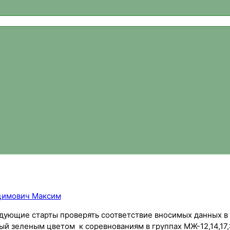
ваний, новости спортивного ориентирования, официальный 
цимович Максим
ледующие старты проверять соответствие вносимых данных в 
ный зеленым цветом к соревнованиям в группах МЖ-12,14,17,