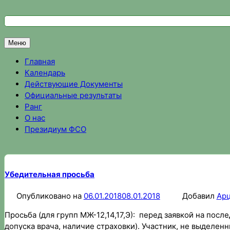
Перейти
к
Федерация спортивного ориентирования Омской области
Спортивное ориентирование в Омске, результаты соревно
содержимому
Меню
Главная
Календарь
Действующие Документы
Официальные результаты
Ранг
О нас
Президиум ФСО
Убедительная просьба
Опубликовано на
06.01.2018
08.01.2018
Добавил
Ар
Просьба (для групп МЖ-12,14,17,Э): перед заявкой на пос
допуска врача, наличие страховки). Участник, не выделен