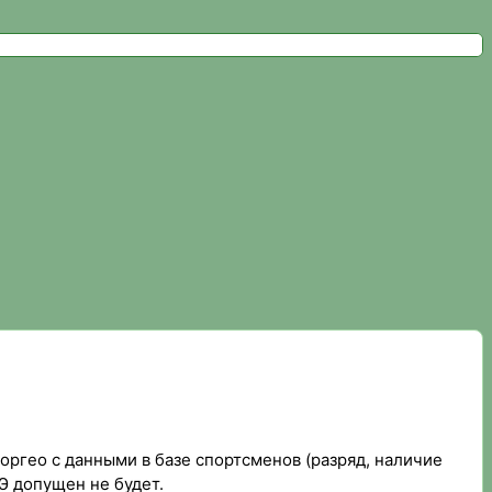
сайт федерации спортивного ориентирования
оргео с данными в базе спортсменов (разряд, наличие
Э допущен не будет.