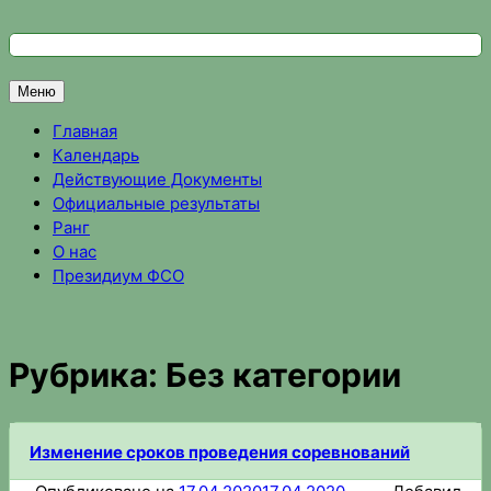
Перейти
к
Федерация спортивного ориентирования Омской области
Спортивное ориентирование в Омске, результаты соревно
содержимому
Меню
Главная
Календарь
Действующие Документы
Официальные результаты
Ранг
О нас
Президиум ФСО
Рубрика:
Без категории
Изменение сроков проведения соревнований