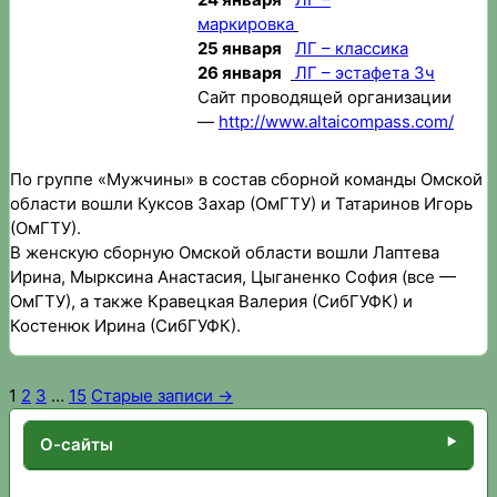
маркировка
25 января
ЛГ – классика
26 января
ЛГ – эстафета 3ч
Сайт проводящей организации
—
http://www.altaicompass.com/
По группе «Мужчины» в состав сборной команды Омской
области вошли Куксов Захар (ОмГТУ) и Татаринов Игорь
(ОмГТУ).
В женскую сборную Омской области вошли Лаптева
Ирина, Мырксина Анастасия, Цыганенко София (все —
ОмГТУ), а также Кравецкая Валерия (СибГУФК) и
Костенюк Ирина (СибГУФК).
1
2
3
…
15
Старые записи →
Пагинация
записей
О-сайты