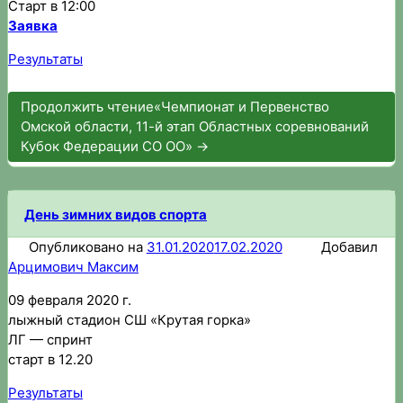
Старт в 12:00
Заявка
Результаты
Продолжить чтение
«Чемпионат и Первенство
Омской области, 11-й этап Областных соревнований
Кубок Федерации СО ОО»
→
День зимних видов спорта
Опубликовано на
31.01.2020
17.02.2020
Добавил
Арцимович Максим
09 февраля 2020 г.
лыжный стадион СШ «Крутая горка»
ЛГ — спринт
старт в 12.20
Результаты