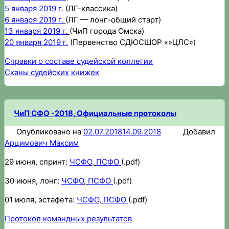
5 января 2019 г.
(ЛГ-классика)
6 января 2019 г.
(ЛГ — лонг-общий старт)
13 января 2019 г.
(ЧиП города Омска)
20 января 2019 г.
(Первенство СДЮСШОР «»ЦЛС»)
Справки о составе судейской коллегии
Сканы судейских книжек
ЧиП СФО -2018, Официальные протоколы
Опубликовано на
02.07.2018
14.09.2018
Добавил
Арцимович Максим
29 июня, спринт:
ЧСФО
,
ПСФО
(.pdf)
30 июня, лонг:
ЧСФО
,
ПСФО
(.pdf)
01 июля, эстафета:
ЧСФО
,
ПСФО
(.pdf)
Протокол командных результатов