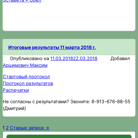
Итоговые результаты 11 марта 2018 г.
Опубликовано на
11.03.2018
22.03.2018
Добавил
Арцимович Максим
Стартовый протокол
Протокол результатов
Распечатки
Не согласны с результатами? Звоните: 8-913-676-88-55
(Дмитрий)
1
2
Старые записи →
Пагинация